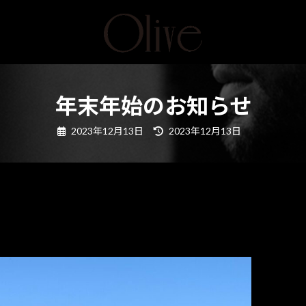
年末年始のお知らせ
最
2023年12月13日
2023年12月13日
終
更
新
日
時
: