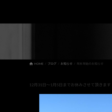
コ
ナ
ン
ビ
テ
ゲ
ン
ー
ツ
シ
へ
ョ
ス
ン
キ
に
ッ
移
プ
動
HOME
ブログ
お知らせ
年末年始のお知らせ
12月31日〜1月5日までお休みさせて頂きます